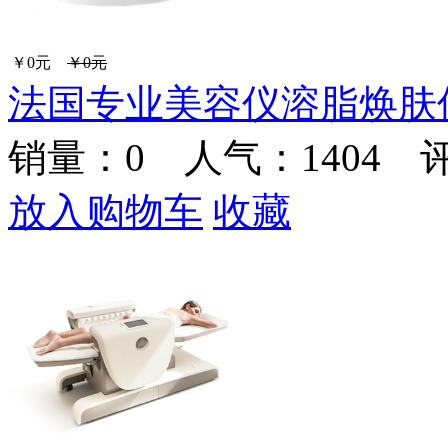
￥0元
￥0元
法国专业美容仪溶脂焕肤仪Duoli
销量：
0
人气：1404 
放入购物车
收藏