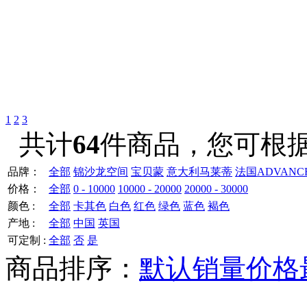
1
2
3
共计
64
件商品，您可根
品牌：
全部
锦沙龙空间
宝贝蒙
意大利马莱蒂
法国ADVANCE
价格：
全部
0 - 10000
10000 - 20000
20000 - 30000
颜色 :
全部
卡其色
白色
红色
绿色
蓝色
褐色
产地 :
全部
中国
英国
可定制 :
全部
否
是
商品排序：
默认
销量
价格