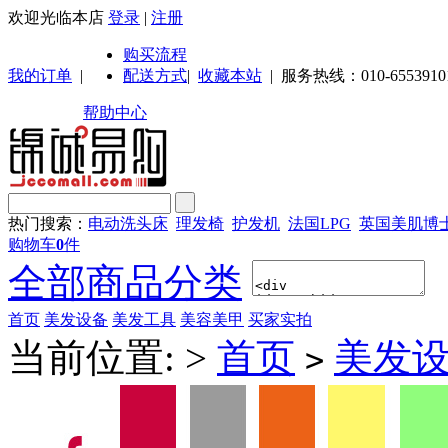
欢迎光临本店
登录
|
注册
购买流程
我的订单
|
配送方式
|
收藏本站
|
服务热线：010-6553910
帮助中心
热门搜索：
电动洗头床
理发椅
护发机
法国LPG
英国美肌博
购物车
0
件
全部商品分类
首页
美发设备
美发工具
美容美甲
买家实拍
当前位置:
>
首页
美发
>