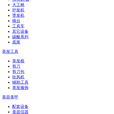
大工椅
护发机
烫发机
镜台
工具车
其它设备
碳酸系列
底座
美发工具
美发梳
剪刀
剪刀包
吹风机
辅助工具
美发服饰
美容美甲
配套设备
美容仪器