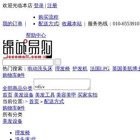
欢迎光临本店
登录
|
注册
购买流程
我的订单
|
配送方式
|
收藏本站
|
服务热线：010-6553910
帮助中心
热门搜索：
电动洗头床
理发椅
护发机
法国LPG
英国美肌博
购物车
0
件
全部商品分类
首页
美发设备
美发工具
美容美甲
买家实拍
当前位置:
>
首页
配送方式
>
购物车
0
件
所有分类
美发设备
理发椅
洗头床/盆