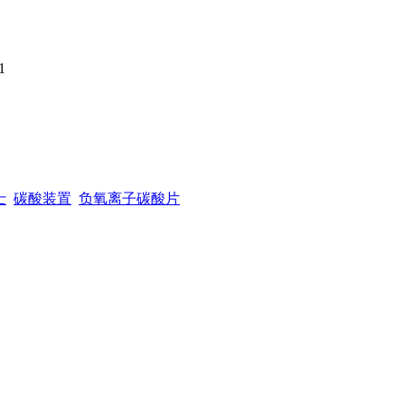
1
士
碳酸装置
负氧离子碳酸片