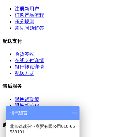
注册新用户
订购产品流程
积分规则
常见问题解答
配送支付
验货签收
在线支付详情
银行转账详情
配送方式
售后服务
退换货政策
退换货流程
退款说明
请您留言
购物保障
北京锦诚兴业商贸有限公司010-65
539101