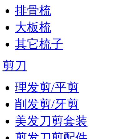
排骨梳
大板梳
其它梳子
剪刀
理发剪/平剪
削发剪/牙剪
美发刀剪套装
剪发刀剪配件