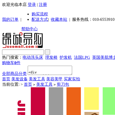
欢迎光临本店
登录
|
注册
购买流程
我的订单
|
配送方式
|
收藏本站
|
服务热线：010-6553910
帮助中心
热门搜索：
电动洗头床
理发椅
护发机
法国LPG
英国美肌博
购物车
0
件
全部商品分类
首页
美发设备
美发工具
美容美甲
买家实拍
当前位置:
>
首页
美发工具
剪刀包
>
>