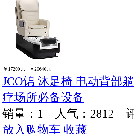
￥17200元
￥20640元
JCO锦 沐足椅 电动背部
疗场所必备设备
销量：
1
人气：2812 
放入购物车
收藏