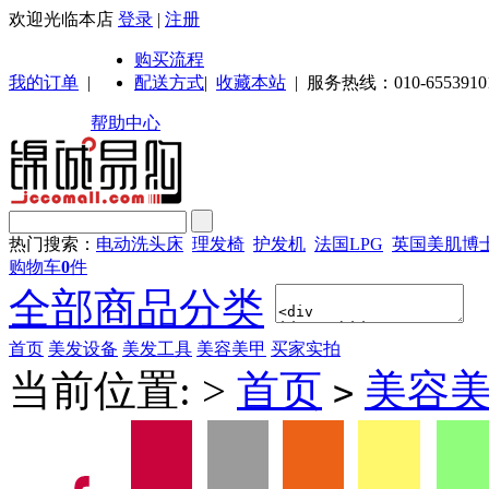
欢迎光临本店
登录
|
注册
购买流程
我的订单
|
配送方式
|
收藏本站
|
服务热线：010-6553910
帮助中心
热门搜索：
电动洗头床
理发椅
护发机
法国LPG
英国美肌博
购物车
0
件
全部商品分类
首页
美发设备
美发工具
美容美甲
买家实拍
当前位置:
>
首页
美容
>