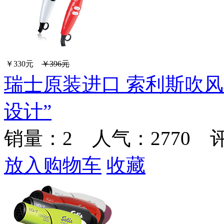
￥330元
￥396元
瑞士原装进口 索利斯吹风
设计”
销量：
2
人气：2770 
放入购物车
收藏