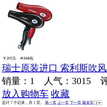
￥265元
￥318元
瑞士原装进口 索利斯吹风机
销量：
1
人气：3015 
放入购物车
收藏
总计 7 个记录，共 1 页。
第一页
上一页
下一页
最末页