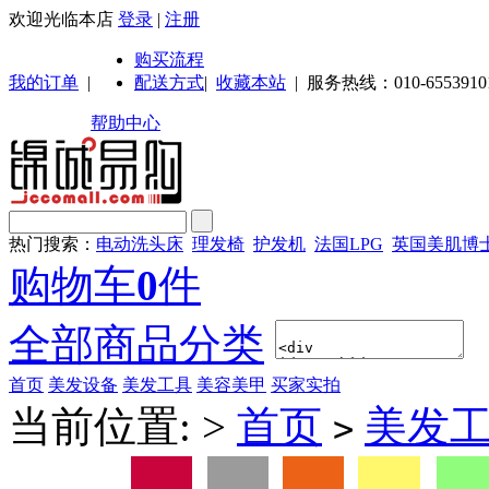
欢迎光临本店
登录
|
注册
购买流程
我的订单
|
配送方式
|
收藏本站
|
服务热线：010-6553910
帮助中心
热门搜索：
电动洗头床
理发椅
护发机
法国LPG
英国美肌博
购物车
0
件
全部商品分类
首页
美发设备
美发工具
美容美甲
买家实拍
当前位置:
>
首页
美发
>