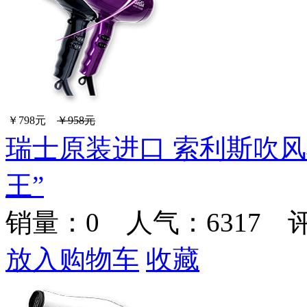
￥798元
￥958元
瑞士原装进口 索利斯吹风
王”
销量：
0
人气：6317 
放入购物车
收藏