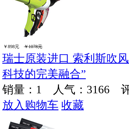
￥898元
￥1078元
瑞士原装进口 索利斯吹风机
科技的完美融合”
销量：
1
人气：3166 
放入购物车
收藏