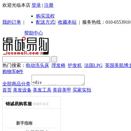
欢迎光临本店
登录
|
注册
购买流程
我的订单
|
配送方式
|
收藏本站
|
服务热线：010-6553910
帮助中心
热门搜索：
电动洗头床
理发椅
护发机
法国LPG
英国美肌博
购物车
0
件
全部商品分类
首页
美发设备
美发工具
美容美甲
买家实拍
锦诚易购客服
SERVICE
新手指南