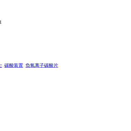
1
士
碳酸装置
负氧离子碳酸片